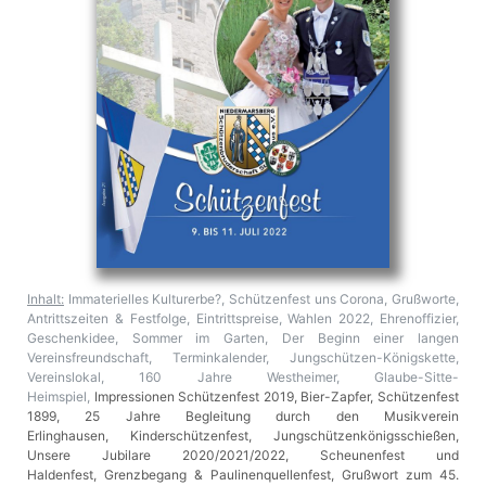
Inhalt:
Immaterielles Kulturerbe?, Schützenfest uns Corona, Grußworte,
Antrittszeiten & Festfolge, Eintrittspreise, Wahlen 2022, Ehrenoffizier,
Geschenkidee, Sommer im Garten, Der Beginn einer langen
Vereinsfreundschaft, Terminkalender, Jungschützen-Königskette,
Vereinslokal, 160 Jahre Westheimer, Glaube-Sitte-
Heimspiel,
Impressionen
Schützenfest 2019, Bier-Zapfer, Schützenfest
1899, 25 Jahre Begleitung durch den Musikverein
Erlinghausen,
Kinderschützenfest,
Jungschützenkönigsschießen,
Unsere Jubilare 2020/2021/2022, Scheunenfest und
Haldenfest,
Grenzbegang & Paulinenquellenfest,
Grußwort zum 45.