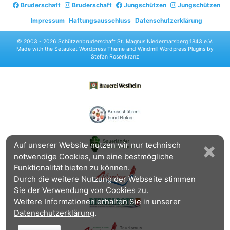
Bruderschaft
Bruderschaft
Jungschützen
Jungschützen
Impressum
Haftungsausschluss
Datenschutzerklärung
© 2003 -
2026 Schützenbruderschaft St. Magnus Niedermarsberg 1843 e.V.
Made with the
Setauket Wordpress Theme
and
Windmill Wordpress Plugins
by
Stefan Rosenkranz
×
Auf unserer Website nutzen wir nur technisch
notwendige Cookies, um eine bestmögliche
Funktionalität bieten zu können.
Durch die weitere Nutzung der Webseite stimmen
Sie der Verwendung von Cookies zu.
Weitere Informationen erhalten Sie in unserer
Datenschutzerklärung
.