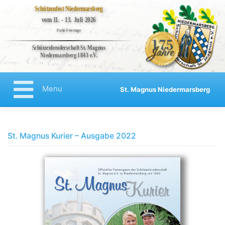
Schützenfest Niedermarsberg
vom 11. - 13. Juli 2026
Frohe Feiertage
Schützenbruderschaft St. Magnus
Niedermarsberg 1843 e.V.
Bruderschaft
Veranstaltungen
Menu
St. Magnus Niedermarsberg
Kompanien
Regenten
Aktuelles
St. Magnus Kurier – Ausgabe 2022
Kontakt
Impressum
Datenschutzerklärung
Haftungsausschluss