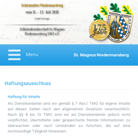
Schützenfest Niedermarsberg
vom 11. - 13. Juli 2026
Frohe Feiertage
Schützenbruderschaft St. Magnus
Niedermarsberg 1843 e.V.
Bruderschaft
Veranstaltungen
Menu
St. Magnus Niedermarsberg
Kompanien
Regenten
Aktuelles
Haftungsausschluss
Kontakt
Haftung für Inhalte
Impressum
Als Diensteanbieter sind wir gemäß § 7 Abs.1 TMG für eigene Inhalte
auf diesen Seiten nach den allgemeinen Gesetzen verantwortlich.
Datenschutzerklärung
Nach §§ 8 bis 10 TMG sind wir als Diensteanbieter jedoch nicht
verpflichtet, übermittelte oder gespeicherte fremde Informationen zu
Haftungsausschluss
überwachen oder nach Umständen zu forschen, die auf eine
rechtswidrige Tätigkeit hinweisen.