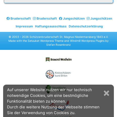
Bruderschaft
Bruderschaft
Jungschützen
Jungschützen
Impressum
Haftungsausschluss
Datenschutzerklärung
© 2003 -
2026 Schützenbruderschaft St. Magnus Niedermarsberg 1843 e.V.
Made with the
Setauket Wordpress Theme
and
Windmill Wordpress Plugins
by
Stefan Rosenkranz
×
Auf unserer Website nutzen wir nur technisch
notwendige Cookies, um eine bestmögliche
Funktionalität bieten zu können.
Durch die weitere Nutzung der Webseite stimmen
Sie der Verwendung von Cookies zu.