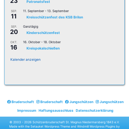
23
Patronatsfest
11. September
-
13. September
SEP.
11
Kreisschützenfest des KSB Brilon
Ganztägig
SEP.
20
Kinderschützenfest
16. Oktober
-
18. Oktober
OKT.
16
Kreispokalschießen
Kalender anzeigen
Bruderschaft
Bruderschaft
Jungschützen
Jungschützen
Impressum
Haftungsausschluss
Datenschutzerklärung
© 2003 -
2026 Schützenbruderschaft St. Magnus Niedermarsberg 1843 e.V.
Made with the
Setauket Wordpress Theme
and
Windmill Wordpress Plugins
by