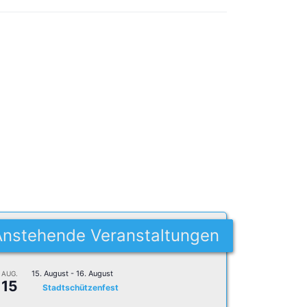
Anstehende Veranstaltungen
15. August
-
16. August
AUG.
15
Stadtschützenfest