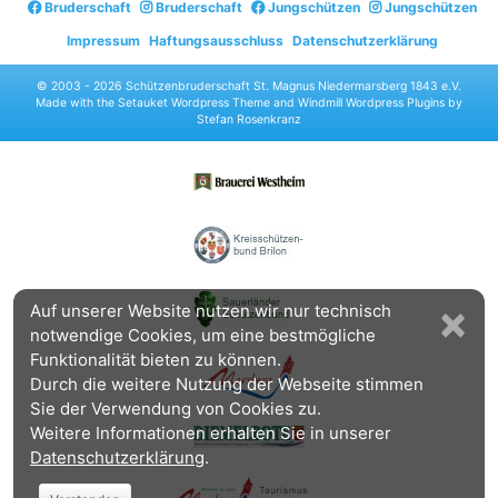
Bruderschaft
Bruderschaft
Jungschützen
Jungschützen
Impressum
Haftungsausschluss
Datenschutzerklärung
© 2003 -
2026 Schützenbruderschaft St. Magnus Niedermarsberg 1843 e.V.
Made with the
Setauket Wordpress Theme
and
Windmill Wordpress Plugins
by
Stefan Rosenkranz
×
Auf unserer Website nutzen wir nur technisch
notwendige Cookies, um eine bestmögliche
Funktionalität bieten zu können.
Durch die weitere Nutzung der Webseite stimmen
Sie der Verwendung von Cookies zu.
Weitere Informationen erhalten Sie in unserer
Datenschutzerklärung
.