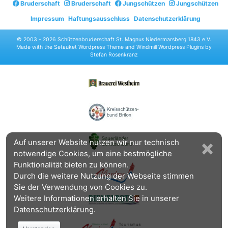
Bruderschaft
Bruderschaft
Jungschützen
Jungschützen
Impressum
Haftungsausschluss
Datenschutzerklärung
© 2003 -
2026 Schützenbruderschaft St. Magnus Niedermarsberg 1843 e.V.
Made with the
Setauket Wordpress Theme
and
Windmill Wordpress Plugins
by
Stefan Rosenkranz
×
Auf unserer Website nutzen wir nur technisch
notwendige Cookies, um eine bestmögliche
Funktionalität bieten zu können.
Durch die weitere Nutzung der Webseite stimmen
Sie der Verwendung von Cookies zu.
Weitere Informationen erhalten Sie in unserer
Datenschutzerklärung
.