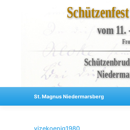
Schützenfes
vom 11. 
Bruderschaft
Fro
Veranstaltungen
Schützenbrud
Kompanien
Regenten
Niedermar
Aktuelles
Skip
Kontakt
St. Magnus Niedermarsberg
to
Impressum
content
Datenschutzerklärung
Haftungsausschluss
vizekoenig1980