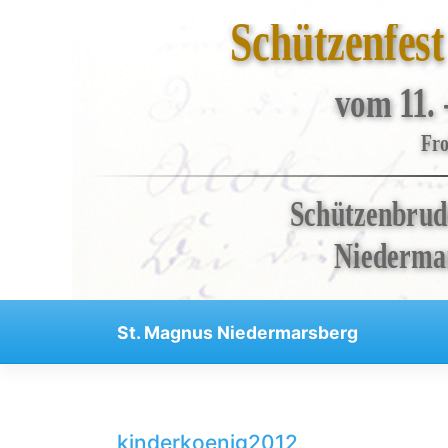
Schützenfes
vom 11. 
Bruderschaft
Fro
Veranstaltungen
Schützenbrud
Kompanien
Regenten
Niedermar
Aktuelles
Skip
Kontakt
St. Magnus Niedermarsberg
to
Impressum
content
Datenschutzerklärung
Haftungsausschluss
kinderkoenig2012