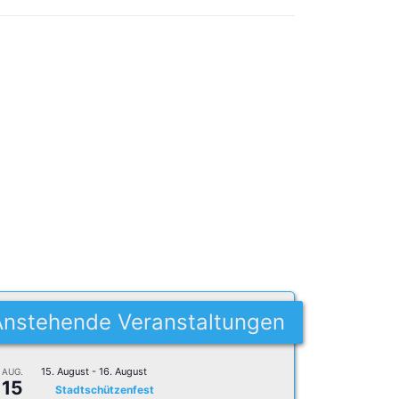
Anstehende Veranstaltungen
15. August
-
16. August
AUG.
15
Stadtschützenfest