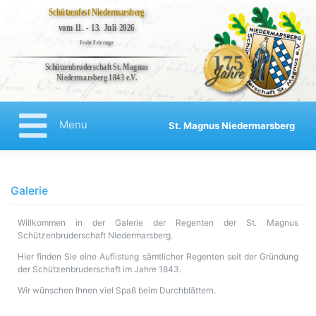
Schützenfest Niedermarsberg
vom 11. - 13. Juli 2026
Frohe Feiertage
Schützenbruderschaft St. Magnus
Niedermarsberg 1843 e.V.
Bruderschaft
Veranstaltungen
Menu
St. Magnus Niedermarsberg
Kompanien
Regenten
Aktuelles
Galerie
Kontakt
Willkommen in der Galerie der Regenten der St. Magnus
Impressum
Schützenbruderschaft Niedermarsberg.
Datenschutzerklärung
Hier finden Sie eine Auflistung sämtlicher Regenten seit der Gründung
der Schützenbruderschaft im Jahre 1843.
Haftungsausschluss
Wir wünschen Ihnen viel Spaß beim Durchblättern.