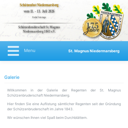
Schützenfest Niedermarsberg
vom 11. - 13. Juli 2026
Frohe Feiertage
Schützenbruderschaft St. Magnus
Niedermarsberg 1843 e.V.
Bruderschaft
Veranstaltungen
Menu
St. Magnus Niedermarsberg
Kompanien
Regenten
Aktuelles
Galerie
Kontakt
Willkommen in der Galerie der Regenten der St. Magnus
Impressum
Schützenbruderschaft Niedermarsberg.
Datenschutzerklärung
Hier finden Sie eine Auflistung sämtlicher Regenten seit der Gründung
der Schützenbruderschaft im Jahre 1843.
Haftungsausschluss
Wir wünschen Ihnen viel Spaß beim Durchblättern.