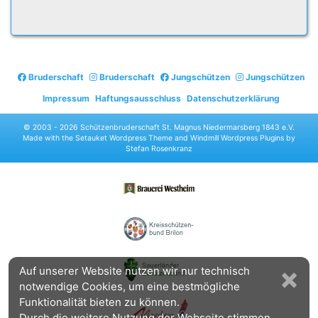
Bruderschaft
Bruderschaft
Jungschützen
Jungschützen
Impressum
Haftungsausschluss
Datenschutzerklärung
© 2003 -
2026 Schützenbruderschaft St. Magnus Niedermarsberg 1843 e.V.
Made with the
Setauket Wordpress Theme
and
Windmill Wordpress Plugins
by
Stefan Rosenkranz
×
Auf unserer Website nutzen wir nur technisch
notwendige Cookies, um eine bestmögliche
Funktionalität bieten zu können.
Durch die weitere Nutzung der Webseite stimmen