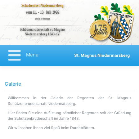
Schützenfest Niedermarsberg
vom 11. - 13. Juli 2026
Frohe Feiertage
Schützenbruderschaft St. Magnus
Niedermarsberg 1843 e.V.
Bruderschaft
Veranstaltungen
Menu
St. Magnus Niedermarsberg
Kompanien
Regenten
Aktuelles
Galerie
Kontakt
Willkommen in der Galerie der Regenten der St. Magnus
Impressum
Schützenbruderschaft Niedermarsberg.
Datenschutzerklärung
Hier finden Sie eine Auflistung sämtlicher Regenten seit der Gründung
der Schützenbruderschaft im Jahre 1843.
Haftungsausschluss
Wir wünschen Ihnen viel Spaß beim Durchblättern.