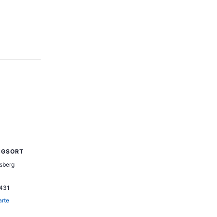
NGSORT
sberg
431
arte