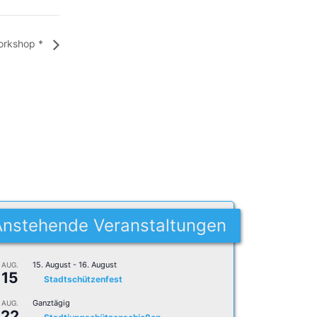
orkshop *
Anstehende Veranstaltungen
15. August
-
16. August
AUG.
15
Stadtschützenfest
Ganztägig
AUG.
22