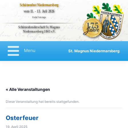
Schützenfest Niedermarsberg
vom 11. - 13. Juli 2026
Frohe Feiertage
Schützenbruderschaft St. Magnus
Niedermarsberg 1843 e.V.
Bruderschaft
Veranstaltungen
Menu
St. Magnus Niedermarsberg
Kompanien
Regenten
Skip
to
Aktuelles
content
Kontakt
« Alle Veranstaltungen
Impressum
Diese Veranstaltung hat bereits stattgefunden.
Datenschutzerklärung
Haftungsausschluss
Osterfeuer
19. April 2025