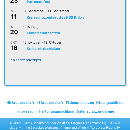
23
Patronatsfest
11. September
-
13. September
SEP.
11
Kreisschützenfest des KSB Brilon
Ganztägig
SEP.
20
Kinderschützenfest
16. Oktober
-
18. Oktober
OKT.
16
Kreispokalschießen
Kalender anzeigen
Bruderschaft
Bruderschaft
Jungschützen
Jungschützen
Impressum
Haftungsausschluss
Datenschutzerklärung
© 2003 -
2026 Schützenbruderschaft St. Magnus Niedermarsberg 1843 e.V.
Made with the
Setauket Wordpress Theme
and
Windmill Wordpress Plugins
by