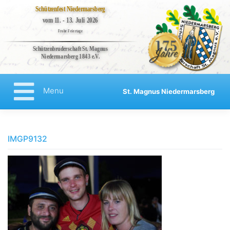
Schützenfest Niedermarsberg
vom 11. - 13. Juli 2026
Frohe Feiertage
Schützenbruderschaft St. Magnus
Niedermarsberg 1843 e.V.
Bruderschaft
Veranstaltungen
Menu
St. Magnus Niedermarsberg
Kompanien
Regenten
Skip
to
Aktuelles
content
IMGP9132
Kontakt
Impressum
Datenschutzerklärung
Haftungsausschluss