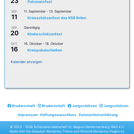
23
Patronatsfest
11. September
-
13. September
SEP.
11
Kreisschützenfest des KSB Brilon
Ganztägig
SEP.
20
Kinderschützenfest
16. Oktober
-
18. Oktober
OKT.
16
Kreispokalschießen
Kalender anzeigen
Bruderschaft
Bruderschaft
Jungschützen
Jungschützen
Impressum
Haftungsausschluss
Datenschutzerklärung
© 2003 -
2026 Schützenbruderschaft St. Magnus Niedermarsberg 1843 e.V.
Made with the
Setauket Wordpress Theme
and
Windmill Wordpress Plugins
by