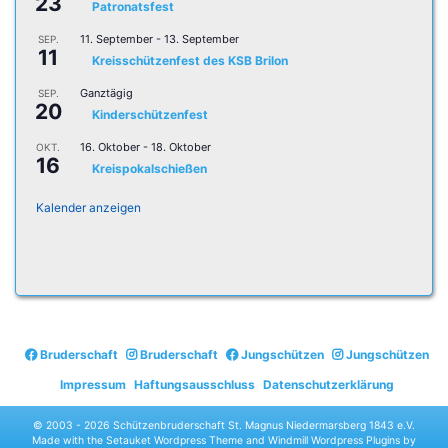
23
Patronatsfest
11. September
-
13. September
SEP.
11
Kreisschützenfest des KSB Brilon
Ganztägig
SEP.
20
Kinderschützenfest
16. Oktober
-
18. Oktober
OKT.
16
Kreispokalschießen
Kalender anzeigen
Bruderschaft
Bruderschaft
Jungschützen
Jungschützen
Impressum
Haftungsausschluss
Datenschutzerklärung
© 2003 -
2026 Schützenbruderschaft St. Magnus Niedermarsberg 1843 e.V.
Made with the
Setauket Wordpress Theme
and
Windmill Wordpress Plugins
by