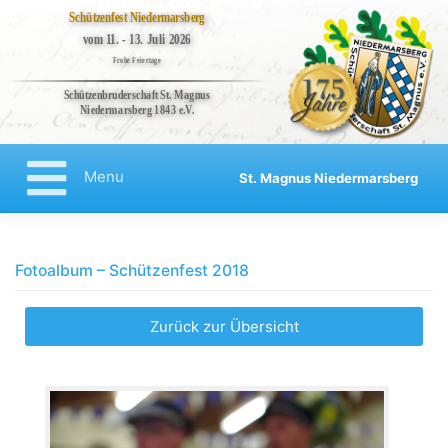
Schützenfest Niedermarsberg
vom 11. - 13. Juli 2026
Frohe Feiertage
Schützenbruderschaft St. Magnus
Niedermarsberg 1843 e.V.
Bruderschaft
Veranstaltungen
Menu
St. Magnus Niedermarsberg
Kompanien
Regenten
Aktuelles
Fotoalbum – Schützenfest 2018
Kontakt
Impressum
Zurück zur Übersicht
Datenschutzerklärung
Haftungsausschluss