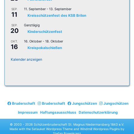
11. September
-
13. September
SEP.
11
Kreisschützenfest des KSB Brilon
Ganztägig
SEP.
20
Kinderschützenfest
16. Oktober
-
18. Oktober
OKT.
16
Kreispokalschießen
Kalender anzeigen
Bruderschaft
Bruderschaft
Jungschützen
Jungschützen
Impressum
Haftungsausschluss
Datenschutzerklärung
© 2003 -
2026 Schützenbruderschaft St. Magnus Niedermarsberg 1843 e.V.
Made with the
Setauket Wordpress Theme
and
Windmill Wordpress Plugins
by
Stefan Rosenkranz