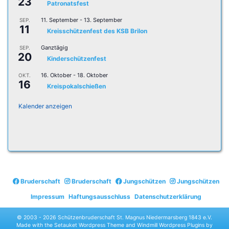
23
Patronatsfest
11. September
-
13. September
SEP.
11
Kreisschützenfest des KSB Brilon
Ganztägig
SEP.
20
Kinderschützenfest
16. Oktober
-
18. Oktober
OKT.
16
Kreispokalschießen
Kalender anzeigen
Bruderschaft
Bruderschaft
Jungschützen
Jungschützen
Impressum
Haftungsausschluss
Datenschutzerklärung
© 2003 -
2026 Schützenbruderschaft St. Magnus Niedermarsberg 1843 e.V.
Made with the
Setauket Wordpress Theme
and
Windmill Wordpress Plugins
by