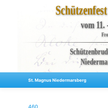
Schützenfes
vom 11. 
Bruderschaft
Fro
Veranstaltungen
Schützenbrud
Kompanien
Regenten
Niedermar
Aktuelles
Skip
Kontakt
St. Magnus Niedermarsberg
to
Impressum
content
Datenschutzerklärung
Haftungsausschluss
460