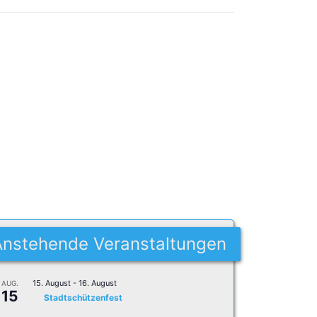
Anstehende Veranstaltungen
15. August
-
16. August
AUG.
15
Stadtschützenfest