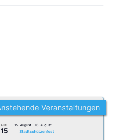
Anstehende Veranstaltungen
15. August
-
16. August
AUG.
15
Stadtschützenfest