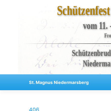
Schützenfes
vom 11. 
Bruderschaft
Fro
Veranstaltungen
Schützenbrud
Kompanien
Regenten
Niedermar
Aktuelles
Skip
Kontakt
St. Magnus Niedermarsberg
to
Impressum
content
Datenschutzerklärung
Haftungsausschluss
406