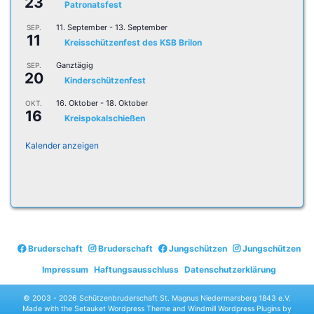
23
Patronatsfest
11. September
-
13. September
SEP.
11
Kreisschützenfest des KSB Brilon
Ganztägig
SEP.
20
Kinderschützenfest
16. Oktober
-
18. Oktober
OKT.
16
Kreispokalschießen
Kalender anzeigen
Bruderschaft
Bruderschaft
Jungschützen
Jungschützen
Impressum
Haftungsausschluss
Datenschutzerklärung
© 2003 -
2026 Schützenbruderschaft St. Magnus Niedermarsberg 1843 e.V.
Made with the
Setauket Wordpress Theme
and
Windmill Wordpress Plugins
by