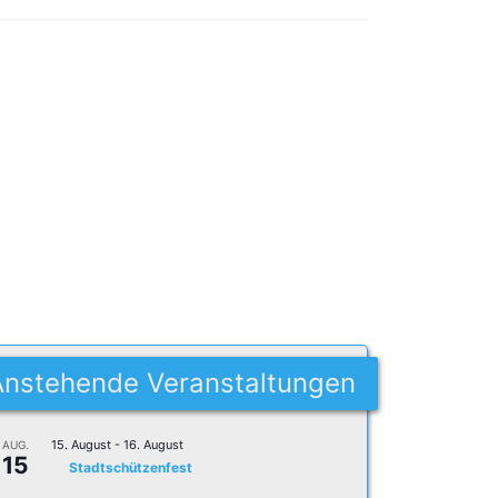
Anstehende Veranstaltungen
15. August
-
16. August
AUG.
15
Stadtschützenfest