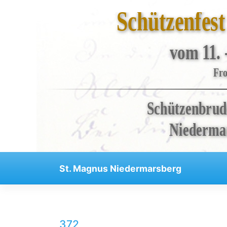
Schützenfes
vom 11. 
Bruderschaft
Fro
Veranstaltungen
Schützenbrud
Kompanien
Regenten
Niedermar
Aktuelles
Skip
Kontakt
St. Magnus Niedermarsberg
to
Impressum
content
Datenschutzerklärung
Haftungsausschluss
372