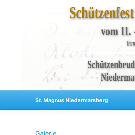
Schützenfes
vom 11. 
Bruderschaft
Fro
Veranstaltungen
Schützenbrud
Kompanien
Regenten
Niedermar
Aktuelles
Kontakt
St. Magnus Niedermarsberg
Impressum
Datenschutzerklärung
Haftungsausschluss
Galerie