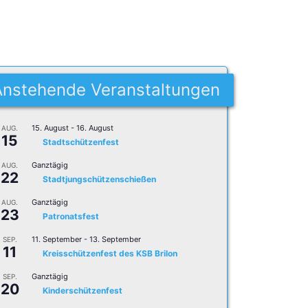
Anstehende Veranstaltungen
15. August
-
16. August
AUG.
15
Stadtschützenfest
Ganztägig
AUG.
22
Stadtjungschützenschießen
Ganztägig
AUG.
23
Patronatsfest
11. September
-
13. September
SEP.
11
Kreisschützenfest des KSB Brilon
Ganztägig
SEP.
20
Kinderschützenfest