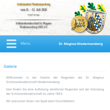
Schützenfest Niedermarsberg
vom 11. - 13. Juli 2026
Frohe Feiertage
Schützenbruderschaft St. Magnus
Niedermarsberg 1843 e.V.
Bruderschaft
Veranstaltungen
Menu
St. Magnus Niedermarsberg
Kompanien
Regenten
Aktuelles
Galerie
Kontakt
Willkommen in der Galerie der Regenten der St. Magnus
Impressum
Schützenbruderschaft Niedermarsberg.
Datenschutzerklärung
Hier finden Sie eine Auflistung sämtlicher Regenten seit der Gründung
der Schützenbruderschaft im Jahre 1843.
Haftungsausschluss
Wir wünschen Ihnen viel Spaß beim Durchblättern.