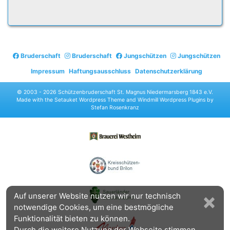
Bruderschaft
Bruderschaft
Jungschützen
Jungschützen
Impressum
Haftungsausschluss
Datenschutzerklärung
© 2003 -
2026 Schützenbruderschaft St. Magnus Niedermarsberg 1843 e.V.
Made with the
Setauket Wordpress Theme
and
Windmill Wordpress Plugins
by
Stefan Rosenkranz
×
Auf unserer Website nutzen wir nur technisch
notwendige Cookies, um eine bestmögliche
Funktionalität bieten zu können.
Durch die weitere Nutzung der Webseite stimmen