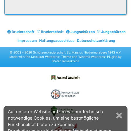
Bruderschaft
Bruderschaft
Jungschützen
Jungschützen
Impressum
Haftungsausschluss
Datenschutzerklärung
© 2003 -
2026 Schützenbruderschaft St. Magnus Niedermarsberg 1843 e.V.
Made with the
Setauket Wordpress Theme
and
Windmill Wordpress Plugins
by
Stefan Rosenkranz
×
Auf unserer Website nutzen wir nur technisch
notwendige Cookies, um eine bestmögliche
Funktionalität bieten zu können.
Durch die weitere Nutzung der Webseite stimmen