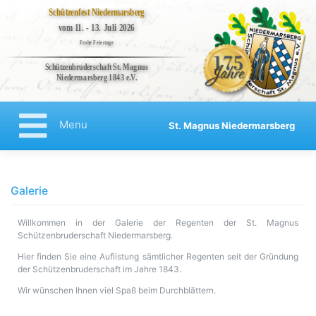
Schützenfest Niedermarsberg
vom 11. - 13. Juli 2026
Frohe Feiertage
Schützenbruderschaft St. Magnus
Niedermarsberg 1843 e.V.
Bruderschaft
Veranstaltungen
Menu
St. Magnus Niedermarsberg
Kompanien
Regenten
Aktuelles
Galerie
Kontakt
Willkommen in der Galerie der Regenten der St. Magnus
Impressum
Schützenbruderschaft Niedermarsberg.
Datenschutzerklärung
Hier finden Sie eine Auflistung sämtlicher Regenten seit der Gründung
der Schützenbruderschaft im Jahre 1843.
Haftungsausschluss
Wir wünschen Ihnen viel Spaß beim Durchblättern.